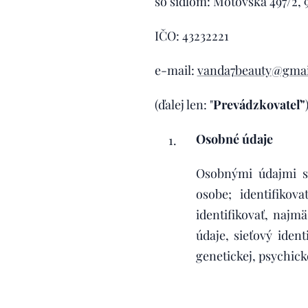
so sídlom: Môťovská 497/2, 
IČO: 43232221
e-mail:
vanda7beauty@gmai
(ďalej len: "
P
revádzkovateľ"
Osobné údaje
Osobnými údajmi sa
osobe; identifiko
identifikovať, najm
údaje, sieťový iden
genetickej, psychi