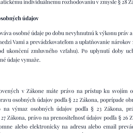
atickému individuálnemu rozhodovaniu v zmysle § 28 Z
osobných údajov
váva osobné údaje po dobu nevyhnutnú k výkonu práv a 
edzi Vami a prevádzkovateľom a uplatňovanie nárokov 
od ukončení zmluvného vzťahu). Po uplynutí doby uc
né údaje vymaže.
ovených v Zákone máte právo na prístup ku svojím 
pravu osobných údajov podľa § 22 Zákona, poprípade ob
o na výmaz osobných údajov podľa § 23 Zákona, prá
 27 Zákona, právo na prenositeľnosť údajov podľa § 26 
omne alebo elektronicky na adresu alebo email prevádz