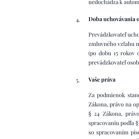
nedochádza k autom
Doba uchovávania 
Prevádzkovateľ ucho
zmluvného vzťahu m
(po dobu 15 rokov 
prevádzkovateľ osob
Vaše práva
Za podmienok stan
Zákona, právo na o
§ 24 Zákona, práv
spracovaniu podľa §
so spracovaním pís