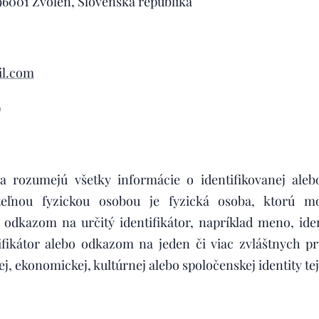
96001 Zvolen, Slovenská republika
l.com
)
 rozumejú všetky informácie o identifikovanej alebo i
vateľnou fyzickou osobou je fyzická osoba, ktorú
ä odkazom na určitý identifikátor, napríklad meno, iden
tifikátor alebo odkazom na jeden či viac zvláštnych prv
ckej, ekonomickej, kultúrnej alebo spoločenskej iden