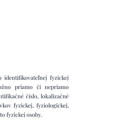
dentifikovateľnej fyzickej
 možno priamo či nepriamo
tifikačné číslo, lokalizačné
kov fyzickej, fyziologickej,
tity tejto fyzickej osoby.