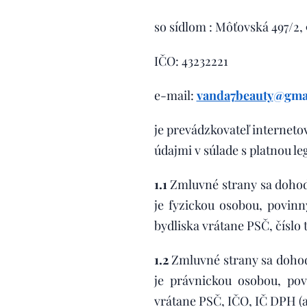
so sídlom : Môťovská 497/2,
IČO: 43232221
e-mail:
vanda7beauty
@gma
je prevádzkovateľ internet
údajmi v súlade s platnou le
1.1
Zmluvné strany sa dohodl
je fyzickou osobou, povin
bydliska vrátane PSČ, číslo 
1.2
Zmluvné strany sa dohodl
je právnickou osobou, po
vrátane PSČ, IČO, IČ DPH (a