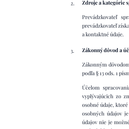
Zdroje a kategórie
Prevádzkovateľ sp
prevádzkovateľ získa
a kontaktné údaje.
Zákonný dôvod a úč
Zákonným dôvodom s
podľa § 13 ods. 1 pís
Účelom spracovani
vyplývajúcich zo z
osobné údaje, ktoré
osobných údajov je
údajov nie je možné