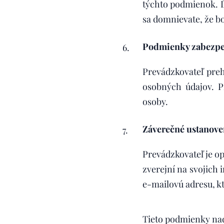
týchto podmienok. Ď
sa domnievate, že b
Podmienky zabezpe
Prevádzkovateľ preh
osobných údajov. P
osoby.
Záverečné ustanove
Prevádzkovateľ je 
zverejní na svojich
e-mailovú adresu, kt
Tieto podmien