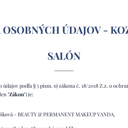
 OSOBNÝCH ÚDAJOV - KO
SALÓN
dajov podľa § 5 písm. o) zákona č. 18/2018 Z.z. o ochr
len "
Zákon
") je:
 Pašková - BEAUTY & PERMANENT MAKEUP VANDA,