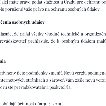
alej máte právo podať sťažnosť u Úradu pre ochranu os
olo porušené Vaše právo na ochranu osobných údajov.
čenia osobných údajov
lasuje, že prijal všetky vhodné technické a organizač
revádzkovateľ prehlasuje, že k osobným údajom majú
nia
oprávnený tieto podmienky zmeniť. Novú verziu podmien
 internetových stránkach a zároveň Vám zašle novú verz
orú ste prevádzkovateľovi poskytol/la.
ky nadobúdajú účinnosť dňa 30.5. 2019