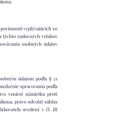
ákona.
povinností vyplývajúcich zo
z týchto zmluvných vzťahov
hovávania osobných údajov
osobným údajom podľa § 21
medzenie spracovania podľa
vo vzniesť námietku proti
Zákona, právo odvolať súhlas
kovateľa uvedený v čl. III