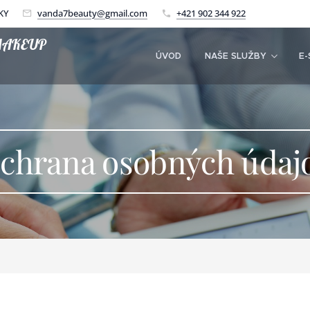
KY
vanda7beauty@gmail.com
+421 902 344 922
MAKEUP
ÚVOD
NAŠE SLUŽBY
E-
chrana osobných údaj