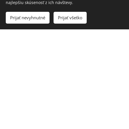
najlepšiu skúsenosť z ich návštevy.
Prijať nevyhnutné
Prijať všetko