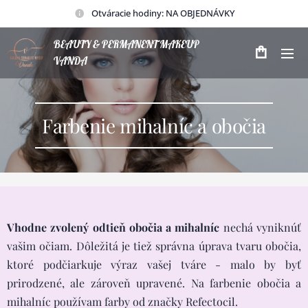
Otváracie hodiny: NA OBJEDNÁVKY
BEAUTY & PERMANENT MAKEUP
VANDA
Farbenie mihalníc a obočia
Vhodne zvolený odtieň obočia a mihalníc
nechá vyniknúť
vašim očiam. Dôležitá je tiež správna úprava tvaru obočia,
ktoré podčiarkuje výraz vašej tváre - malo by byť
prirodzené, ale zároveň upravené. Na farbenie obočia a
mihalníc používam farby od značky Refectocil.